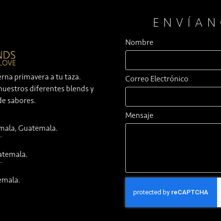
ENVÍA
Nombre
erna primavera a tu taza.
Correo Electrónico
nuestros diferentes blends y
de sabores.
Mensaje
emala, Guatemala.
atemala.
emala.