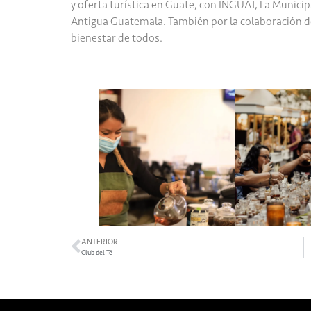
y oferta turística en Guate, con INGUAT, La Munici
Antigua Guatemala. También por la colaboración 
bienestar de todos.
ANTERIOR
Club del Té