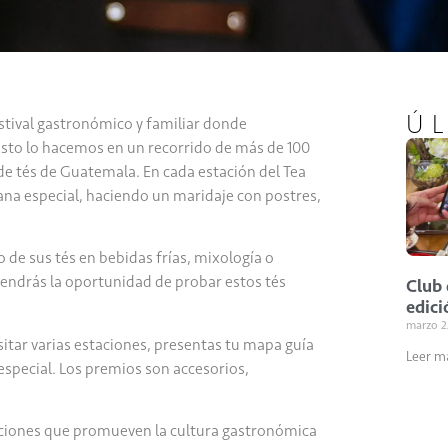
Ú
festival gastronómico y familiar donde
Esto lo hacemos en un recorrido de más de 100
de tés de Guatemala. En cada estación del Tea
sana especial, haciendo un maridaje con postres,
de sus tés en bebidas frías, mixología o
 tendrás la oportunidad de probar estos tés
Club 
edici
marzo 2
isitar varias estaciones, presentas tu mapa guía
Leer m
special. Los premios son accesorios,
tuciones que promueven la cultura gastronómica