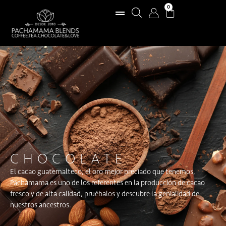
0
CHOCOLATE
El cacao guatemalteco, el oro mejor preciado que tenemos,
Pachamama es uno de los referentes en la producción de cacao
fresco y de alta calidad, pruébalos y descubre la genialidad de
nuestros ancestros.