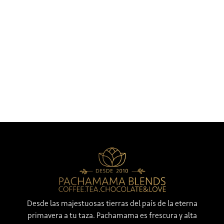
Desde las majestuosas tierras del país de la eterna
primavera a tu taza. Pachamama es frescura y alta